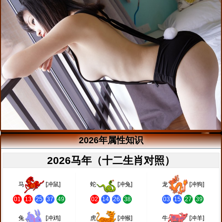
2026年属性知识
2026马年（十二生肖对照）
马
[冲鼠]
蛇
[冲兔]
龙
[冲狗]
01
13
25
37
49
02
14
26
38
03
15
27
39
兔
[冲鸡]
虎
[冲猴]
牛
[冲羊]