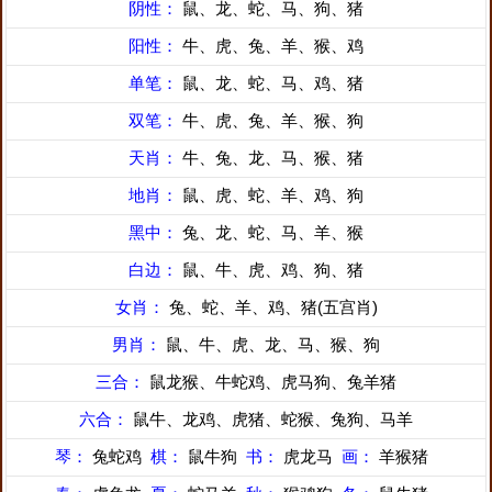
阴性：
鼠、龙、蛇、马、狗、猪
阳性：
牛、虎、兔、羊、猴、鸡
单笔：
鼠、龙、蛇、马、鸡、猪
双笔：
牛、虎、兔、羊、猴、狗
天肖：
牛、兔、龙、马、猴、猪
地肖：
鼠、虎、蛇、羊、鸡、狗
黑中：
兔、龙、蛇、马、羊、猴
白边：
鼠、牛、虎、鸡、狗、猪
女肖：
兔、蛇、羊、鸡、猪(五宫肖)
男肖：
鼠、牛、虎、龙、马、猴、狗
三合：
鼠龙猴、牛蛇鸡、虎马狗、兔羊猪
六合：
鼠牛、龙鸡、虎猪、蛇猴、兔狗、马羊
琴：
兔蛇鸡
棋：
鼠牛狗
书：
虎龙马
画：
羊猴猪