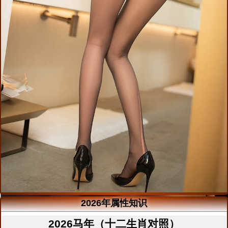
2026年属性知识
2026马年（十二生肖对照）