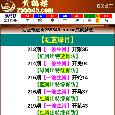
返回首页
见证奇迹★255545.com★成就梦想
【红蓝绿肖】
213期
【一波生肖】
开猴35
【红肖出特
蓝肖
防】
214期
【一波生肖】
开兔04
【绿肖出特
红肖
防】
215期
【一波生肖】
开蛇14
【
蓝肖
出特绿肖防】
216期
【一波生肖】
开马37
【
红肖
出特绿肖防】
219期
【一波生肖】
开鼠43
【
红肖
出特绿肖防】