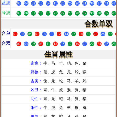
蓝波
03
04
09
10
14
15
20
25
26
31
36
37
41
42
绿波
05
06
11
16
17
21
22
27
28
32
33
38
39
43
合数单双
合单
01
03
05
07
09
10
12
14
16
18
21
23
25
27
合双
02
04
06
08
11
13
15
17
19
20
22
24
26
28
生肖属性
家禽：
牛、马、羊、鸡、狗、猪
野兽：
鼠、虎、兔、龙、蛇、猴
吉美：
兔、龙、蛇、马、羊、鸡
凶丑：
鼠、牛、虎、猴、狗、猪
阴性：
鼠、龙、蛇、马、狗、猪
阳性：
牛、虎、兔、羊、猴、鸡
单笔：
鼠、龙、蛇、马、鸡、猪