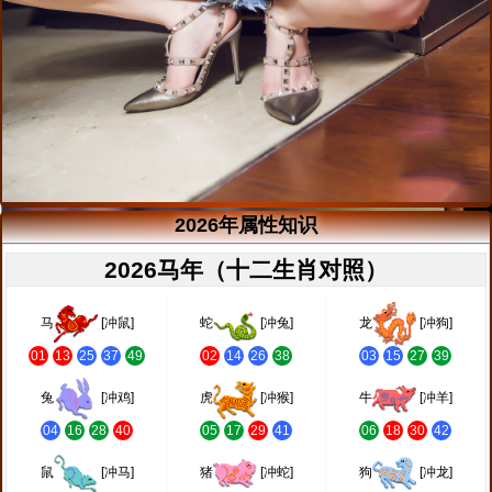
2026年属性知识
2026马年（十二生肖对照）
马
[冲鼠]
蛇
[冲兔]
龙
[冲狗]
01
13
25
37
49
02
14
26
38
03
15
27
39
兔
[冲鸡]
虎
[冲猴]
牛
[冲羊]
04
16
28
40
05
17
29
41
06
18
30
42
鼠
[冲马]
猪
[冲蛇]
狗
[冲龙]