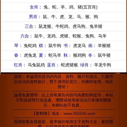
女肖：
兔、蛇、羊、鸡、猪(五宫肖)
男肖：
鼠、牛、虎、龙、马、猴、狗
三合：
鼠龙猴、牛蛇鸡、虎马狗、兔羊猪
六合：
鼠牛、龙鸡、虎猪、蛇猴、兔狗、马羊
琴：
兔蛇鸡
棋：
鼠牛狗
书：
虎龙马
画：
羊猴猪
春：
虎兔龙
夏：
蛇马羊
秋：
猴鸡狗
冬：
鼠牛猪
红肖：
马兔鼠鸡
蓝肖：
蛇虎猪猴
绿肖：
羊龙牛狗
說明：本論壇所提供的內容、資料、圖片和資訊，只應用
在合法的資料探討，暫不適用於其它，外圍和使用。特此
聲明！
論壇免責聲明：以上所有廣告內容均為贊助商提供，本站
不對其經營行為負責。瀏覽或使用者須自行承擔有關責
任，本網站恕不負責。
【黄鹤楼】域名：www.255545.com
長期收集各類最新、最準確的每期文字資料大全，最快開
獎，公式規律盡在澳門黄鹤楼