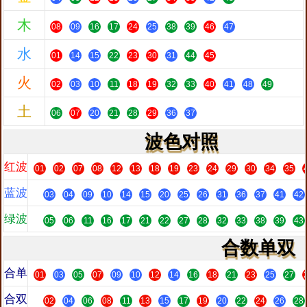
木
08
09
16
17
24
25
38
39
46
47
水
01
14
15
22
23
30
31
44
45
火
02
03
10
11
18
19
32
33
40
41
48
49
土
06
07
20
21
28
29
36
37
波色对照
红波
01
02
07
08
12
13
18
19
23
24
29
30
34
35
蓝波
03
04
09
10
14
15
20
25
26
31
36
37
41
42
绿波
05
06
11
16
17
21
22
27
28
32
33
38
39
43
合数单双
合单
01
03
05
07
09
10
12
14
16
18
21
23
25
27
合双
02
04
06
08
11
13
15
17
19
20
22
24
26
28