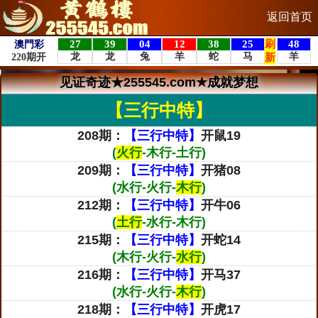
返回首页
见证奇迹★255545.com★成就梦想
【三行中特】
208期：
【三行中特】
开鼠19
(
火行
-木行-土行)
209期：
【三行中特】
开猪08
(水行-火行-
木行
)
212期：
【三行中特】
开牛06
(
土行
-水行-木行)
215期：
【三行中特】
开蛇14
(木行-火行-
水行
)
216期：
【三行中特】
开马37
(水行-火行-
木行
)
218期：
【三行中特】
开虎17