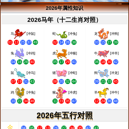
2026年属性知识
2026马年（十二生肖对照）
马
[冲鼠]
蛇
[冲兔]
龙
[冲狗]
01
13
25
37
49
02
14
26
38
03
15
27
39
兔
[冲鸡]
虎
[冲猴]
牛
[冲羊]
04
16
28
40
05
17
29
41
06
18
30
42
鼠
[冲马]
猪
[冲蛇]
狗
[冲龙]
07
19
31
43
08
20
32
44
09
21
33
45
鸡
[冲兔]
猴
[冲虎]
羊
[冲牛]
10
22
34
46
11
23
35
47
12
24
36
48
2026年五行对照
金
04
05
12
13
26
27
34
35
42
43