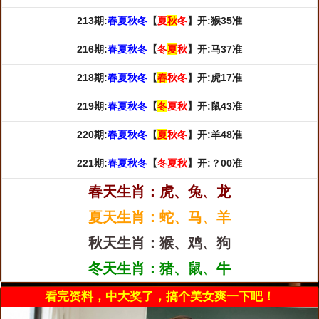
213期:
春夏秋冬
【
夏
秋
冬
】开:猴35准
216期:
春夏秋冬
【
冬
夏
秋
】开:马37准
218期:
春夏秋冬
【
春
秋冬
】开:虎17准
219期:
春夏秋冬
【
冬
夏秋
】开:鼠43准
220期:
春夏秋冬
【
夏
秋冬
】开:羊48准
221期:
春夏秋冬
【
冬夏秋
】开:？00准
春天生肖：虎、兔、龙
夏天生肖：蛇、马、羊
秋天生肖：猴、鸡、狗
冬天生肖：猪、鼠、牛
看完资料，中大奖了，搞个美女爽一下吧！