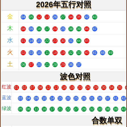
2026年五行对照
金
04
05
12
13
26
27
34
35
42
43
木
08
09
16
17
24
25
38
39
46
47
水
01
14
15
22
23
30
31
44
45
火
02
03
10
11
18
19
32
33
40
41
48
49
土
06
07
20
21
28
29
36
37
波色对照
红波
01
02
07
08
12
13
18
19
23
24
29
30
34
35
蓝波
03
04
09
10
14
15
20
25
26
31
36
37
41
42
绿波
05
06
11
16
17
21
22
27
28
32
33
38
39
43
合数单双