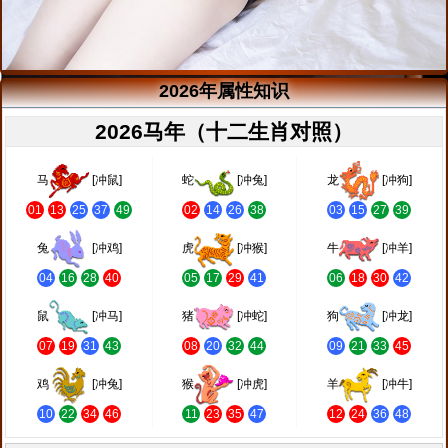
2026年属性知识
2026马年（十二生肖对照）
马
[冲鼠]
蛇
[冲兔]
龙
[冲狗]
01
13
25
37
49
02
14
26
38
03
15
27
39
兔
[冲鸡]
虎
[冲猴]
牛
[冲羊]
04
16
28
40
05
17
29
41
06
18
30
42
鼠
[冲马]
猪
[冲蛇]
狗
[冲龙]
07
19
31
43
08
20
32
44
09
21
33
45
鸡
[冲兔]
猴
[冲虎]
羊
[冲牛]
10
22
34
46
11
23
35
47
12
24
36
48