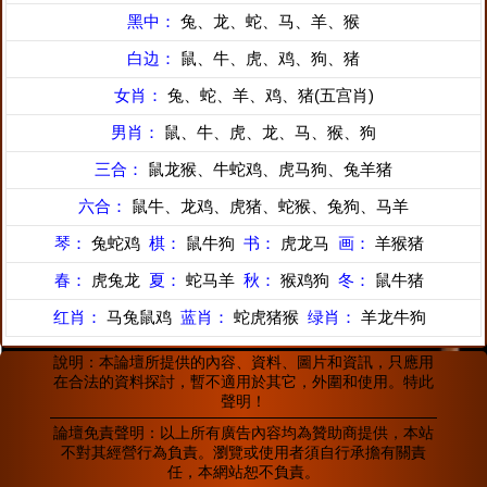
黑中：
兔、龙、蛇、马、羊、猴
白边：
鼠、牛、虎、鸡、狗、猪
女肖：
兔、蛇、羊、鸡、猪(五宫肖)
男肖：
鼠、牛、虎、龙、马、猴、狗
三合：
鼠龙猴、牛蛇鸡、虎马狗、兔羊猪
六合：
鼠牛、龙鸡、虎猪、蛇猴、兔狗、马羊
琴：
兔蛇鸡
棋：
鼠牛狗
书：
虎龙马
画：
羊猴猪
春：
虎兔龙
夏：
蛇马羊
秋：
猴鸡狗
冬：
鼠牛猪
红肖：
马兔鼠鸡
蓝肖：
蛇虎猪猴
绿肖：
羊龙牛狗
說明：本論壇所提供的內容、資料、圖片和資訊，只應用
在合法的資料探討，暫不適用於其它，外圍和使用。特此
聲明！
論壇免責聲明：以上所有廣告內容均為贊助商提供，本站
不對其經營行為負責。瀏覽或使用者須自行承擔有關責
任，本網站恕不負責。