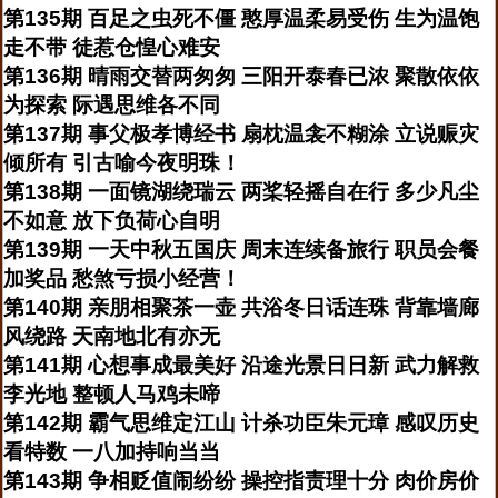
第135期 百足之虫死不僵 憨厚温柔易受伤 生为温饱
走不带 徒惹仓惶心难安
第136期 晴雨交替两匆匆 三阳开泰春已浓 聚散依依
为探索 际遇思维各不同
第137期 事父极孝博经书 扇枕温衾不糊涂 立说赈灾
倾所有 引古喻今夜明珠！
第138期 一面镜湖绕瑞云 两桨轻摇自在行 多少凡尘
不如意 放下负荷心自明
第139期 一天中秋五国庆 周末连续备旅行 职员会餐
加奖品 愁煞亏损小经营！
第140期 亲朋相聚茶一壶 共浴冬日话连珠 背靠墙廊
风绕路 天南地北有亦无
第141期 心想事成最美好 沿途光景日日新 武力解救
李光地 整顿人马鸡未啼
第142期 霸气思维定江山 计杀功臣朱元璋 感叹历史
看特数 一八加持响当当
第143期 争相贬值闹纷纷 操控指责理十分 肉价房价