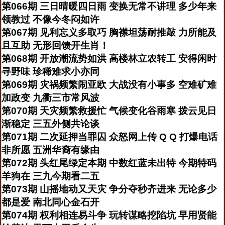
第066期 三日晴暖四日雨 变换无常不讲理 多少年来
领教过 不像今冬闷如许
第067期 见利忘义多取巧 胸襟坦荡耐推敲 力所能及
且互助 无形回馈开生肖！
第068期 开放潮流势如洪 高楼林立农转工 安得闲时
寻野味 珍稀难求小亦同
第069期 灾祸频繁闹亚欧 大战没有小事多 空难矿难
加政变 九衢三市常风波
第070期 天灾频繁救援忙 气候变化谷雨寒 拨云见日
渐稳定 三五外侧共论谈
第071期 二次延押当罪囚 众怒网上传 Q Q 打爆电话
非所愿 五洲华裔有缘由
第072期 头红尾绿定本期 中数红蓝未出特 今期特码
羊狗在 三九今期看二五
第073期 山摇地动又天灾 争分夺秒齐进来 无论多少
都是爱 南北同心金石开
第074期 权利相连易斗争 玩转谋略挖陷坑 早用贤能