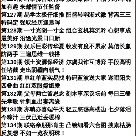
加有趣 来邮情节任监督
第127期 易学太极仔细推 阳盛转弱渐式微 背离三三
特码定 强取经历迎晨晖
第128期 一寸光阴一寸金 组合玄机莫沉吟 心想事成
最美好 沿途光景日日新
第129期 娱乐巨彩传华夏 收发有度不累家 莫信长赢
防两手 三遍思维一线搭
第130期 领土资源保经济 尔虞我诈互博弈 手段高明
任堵截 走出阴霾向朝气！
第131期 单红单蓝实易找 特码蓝波送大家 遂唱阳关
四叠曲 红红双眼嫦娥爱
第132期 父母两亡留思念 刻木事亲议坛前 每日三餐
先孝敬 针刺血出妻离缘
第133期 亦嗔亦喜端午天 轻云悠荡高楼边 七夕落泪
今粽汁 三伏已近丢暖棉
第134期 联络亲朋那肖主 凸镜细看六合图 搜索枯肠
反复想 不如一览夜明珠！