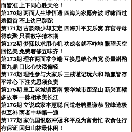
而皆准 上下同心胜天伦！
第170期 两面人生谁悟透 四海为家愿奔波 呼啸而过
羞回首 苍上边已蹉跎
第171期 古韵渐少却安定 四海升平安乐窝 弃官寻母
得欢聚 只看数字猜本期
第172期 梦寐以求用心机 功成名就不咋地 眼望天空
回忆美 免费奢侈五味齐！
第173期 理在两面常争端 互换思维心自宽 份量斟酌
言九鼎 口比心快话偏轻
第174期 理性参与大家乐 三戒谨记玩六和 输赢皆存
平常心 下注先思须负责
第175期 重工老城镇西南 繁华城市距深山 新兴直辖
多故事 一脉相承美长江
第176期 立说成家本慧聪 问道老聘显谦恭 登峰造极
也互补 两者中华第一通
第177期 家仇国恨怒冲冠 和平总为富贵忙 衣食住行
有保证 回归山林最休闲！