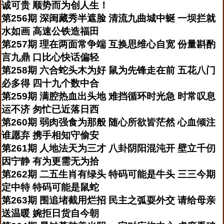
诚可贵 顺势而为创人生！
第256期 深闺藏秀半遮脸 清流九曲城中蜒 一坝拦就
水如画 高速公铁造福田
第257期 理在两面常争端 互换思维心自宽 份量斟酌
言九鼎 口比心快话偏轻
第258期 六合蛇头木为好 鼠为先锋走在前 五花八门
必多得 四十九个数中合
第259期 满腔热血出头地 难挡循环时光急 时常叹息
运不济 匆忙已近落日西
第260期 弱肉强食为那般 随心所欲皆茫然 心血倾注
谁愿弃 携手相知守偷安
第261期 人地法天为三才 八卦阴阳混沌开 壁立千仞
因宁静 有为更需无为拾
第262期 二五生肖有绿头 特码可能是牛头 三三今期
定中特 特码可能是鼠蛇
第263期 围追堵截用烂招 民主之弧耍外交 请给母亲
送温暖 婉拒日货自今朝