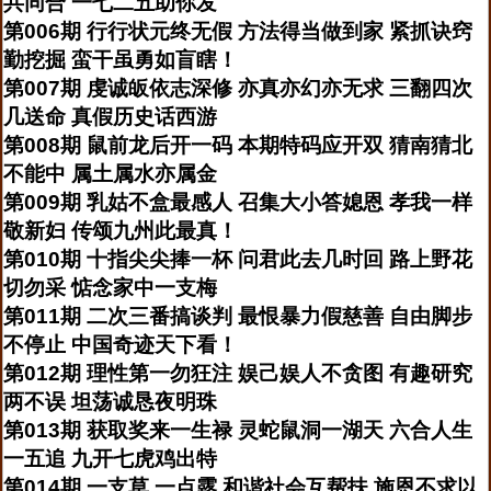
共同合 一七二五助你发
第006期 行行状元终无假 方法得当做到家 紧抓诀窍
勤挖掘 蛮干虽勇如盲瞎！
第007期 虔诚皈依志深修 亦真亦幻亦无求 三翻四次
几送命 真假历史话西游
第008期 鼠前龙后开一码 本期特码应开双 猜南猜北
不能中 属土属水亦属金
第009期 乳姑不盒最感人 召集大小答媳恩 孝我一样
敬新妇 传颂九州此最真！
第010期 十指尖尖捧一杯 问君此去几时回 路上野花
切勿采 惦念家中一支梅
第011期 二次三番搞谈判 最恨暴力假慈善 自由脚步
不停止 中国奇迹天下看！
第012期 理性第一勿狂注 娱己娱人不贪图 有趣研究
两不误 坦荡诚恳夜明珠
第013期 获取奖来一生禄 灵蛇鼠洞一湖天 六合人生
一五追 九开七虎鸡出特
第014期 一支草 一点露 和谐社会互帮扶 施恩不求以