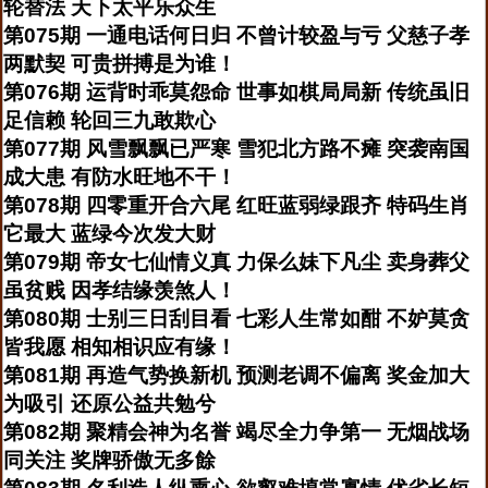
轮替法 天下太平乐众生
第075期 一通电话何日归 不曾计较盈与亏 父慈子孝
两默契 可贵拼搏是为谁！
第076期 运背时乖莫怨命 世事如棋局局新 传统虽旧
足信赖 轮回三九敢欺心
第077期 风雪飘飘已严寒 雪犯北方路不瘫 突袭南国
成大患 有防水旺地不干！
第078期 四零重开合六尾 红旺蓝弱绿跟齐 特码生肖
它最大 蓝绿今次发大财
第079期 帝女七仙情义真 力保么妹下凡尘 卖身葬父
虽贫贱 因孝结缘羡煞人！
第080期 士别三日刮目看 七彩人生常如酣 不妒莫贪
皆我愿 相知相识应有缘！
第081期 再造气势换新机 预测老调不偏离 奖金加大
为吸引 还原公益共勉兮
第082期 聚精会神为名誉 竭尽全力争第一 无烟战场
同关注 奖牌骄傲无多餘