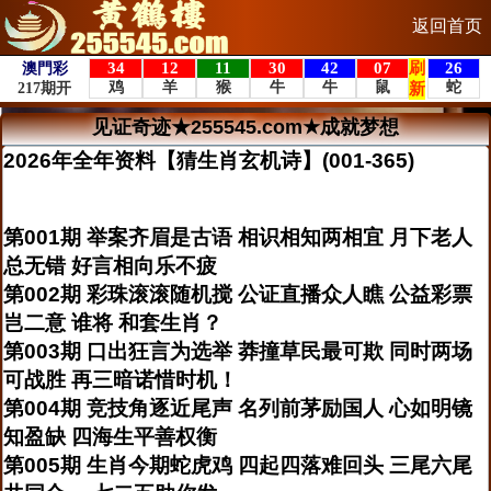
返回首页
见证奇迹★255545.com★成就梦想
2026年全年资料【猜生肖玄机诗】(001-365)
第001期 举案齐眉是古语 相识相知两相宜 月下老人
总无错 好言相向乐不疲
第002期 彩珠滚滚随机搅 公证直播众人瞧 公益彩票
岂二意 谁将 和套生肖？
第003期 口出狂言为选举 莽撞草民最可欺 同时两场
可战胜 再三暗诺惜时机！
第004期 竞技角逐近尾声 名列前茅励国人 心如明镜
知盈缺 四海生平善权衡
第005期 生肖今期蛇虎鸡 四起四落难回头 三尾六尾