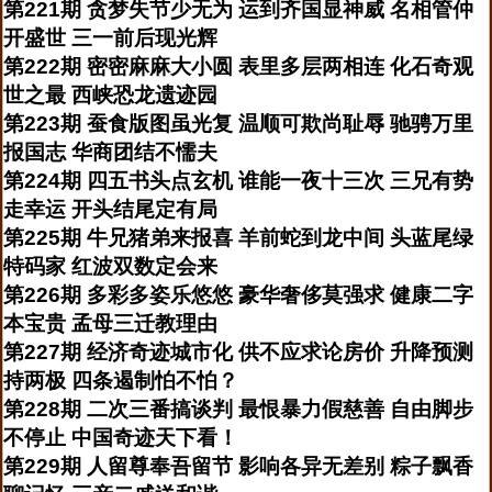
第221期 贪梦失节少无为 运到齐国显神威 名相管仲
开盛世 三一前后现光辉
第222期 密密麻麻大小圆 表里多层两相连 化石奇观
世之最 西峡恐龙遗迹园
第223期 蚕食版图虽光复 温顺可欺尚耻辱 驰骋万里
报国志 华商团结不懦夫
第224期 四五书头点玄机 谁能一夜十三次 三兄有势
走幸运 开头结尾定有局
第225期 牛兄猪弟来报喜 羊前蛇到龙中间 头蓝尾绿
特码家 红波双数定会来
第226期 多彩多姿乐悠悠 豪华奢侈莫强求 健康二字
本宝贵 孟母三迁教理由
第227期 经济奇迹城市化 供不应求论房价 升降预测
持两极 四条遏制怕不怕？
第228期 二次三番搞谈判 最恨暴力假慈善 自由脚步
不停止 中国奇迹天下看！
第229期 人留尊奉吾留节 影响各异无差别 粽子飘香