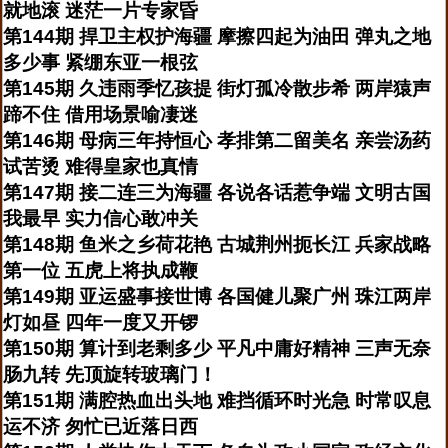
就地滚 迷茫一片专家昏
第144期 捍卫主权护海疆 摩擦四起为油田 弹丸之地
多少事 紧绷东亚一根弦
第145期 久违雨季忆孩提 街灯孤冷散步希 两岸猿声
蹄不住 借用场景喻凄迷
第146期 母病三年持恒心 孝排第二留美名 亲尝汤药
试苦烫 难得皇家也真情
第147期 接二连三为海疆 各说各话惹争端 文明古国
我最早 实力信心敢冲关
第148期 鱼米之乡荷花艳 古城荆州扼长江 兵家战略
第一位 五虎上将执成鞭
第149期 亚运盛事接世博 各国健儿聚广州 珠江两岸
灯如昼 四年一度又开锣
第150期 算计到老剩多少 平凡中庸好精神 三声无奈
肠九转 先顶旋转玻璃门！
第151期 满腔热血出头地 难挡循环时光急 时常叹息
运不济 匆忙已近落日西