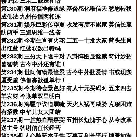
聊记忆 三亲二戚送和谐
第230期 洞府福地修道缘 基督感化唯信天 愁思转移
成佛法 九州传播两相连
第231期 娱乐巨彩传华夏 收发有度不累家 莫信长赢
防两手 三遍思维一线搭
第232期 今期生肖有火花 二五一十发大家 蓝头生肖
出红蓝 红蓝双数出特码
第233期 三分天下隆中对 八卦阵图显餘威 奇计妙招
皆智慧 古今中外还有谁！
第234期 世间何物最憧景 古今中外数爱情 书或现实
愿受骗 佛倡寡欲孤单行！
第235期 今期待会景色好 有人十元买码时 五来四去
羊发财 今期单双里明白
第236期 海疆争议迫眉睫 天灾人祸再威胁 克服困难
有招数 中华儿女大团结
第237期 一腔热血酬嘉宾 五指长短愧于心 从今改革
送主号 答谢信任长经营
第238期 人心险恶本天性 互惠互利长平行 博爱如海