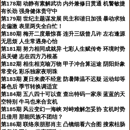
第178期 动静有素解武功 内外兼修日贯通 机警敏捷
有长劲 强身健体贵守中
第179期 世纪主题谋发展 民主和谐日加强 暴动求独
走偏激 表里两失全白忙！
第180期 梅开二度最惊喜 连升三级曾几许 左右逢源
无思烦 人生常遇身心怡
第181期 努力相同成就异 七彩人生赋传奇 环境时势
虽关键 志在四方乃根基
第182期 相生相克喻万物 甲子冲合算运途 阴阳卦象
常变化 彩乐独家夜明珠
第183期 夏日来袭不经意 防暑降温不迟疑 运动却等
暮色后 季节转换调适宜
第184期 五八四十可以查 查出特码一家亲 蓝蓝的天
空特别 牛马也来合玄机
第185期 风云变幻一海峡 对峙难解怎妥协 玄机时势
且借用 那能民族不团结？
第186期 联络亲朋那肖主 凸镜细看六合图 搜索枯肠