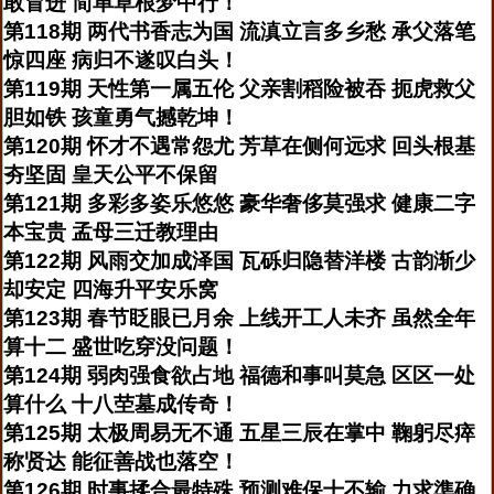
敢冒进 简单草根梦中行！
第118期 两代书香志为国 流滇立言多乡愁 承父落笔
惊四座 病归不遂叹白头！
第119期 天性第一属五伦 父亲割稻险被吞 扼虎救父
胆如铁 孩童勇气撼乾坤！
第120期 怀才不遇常怨尤 芳草在侧何远求 回头根基
夯坚固 皇天公平不保留
第121期 多彩多姿乐悠悠 豪华奢侈莫强求 健康二字
本宝贵 孟母三迁教理由
第122期 风雨交加成泽国 瓦砾归隐替洋楼 古韵渐少
却安定 四海升平安乐窝
第123期 春节眨眼已月余 上线开工人未齐 虽然全年
算十二 盛世吃穿没问题！
第124期 弱肉强食欲占地 福德和事叫莫急 区区一处
算什么 十八茔墓成传奇！
第125期 太极周易无不通 五星三辰在掌中 鞠躬尽瘁
称贤达 能征善战也落空！
第126期 时事揉合最特殊 预测难保十不输 力求準确