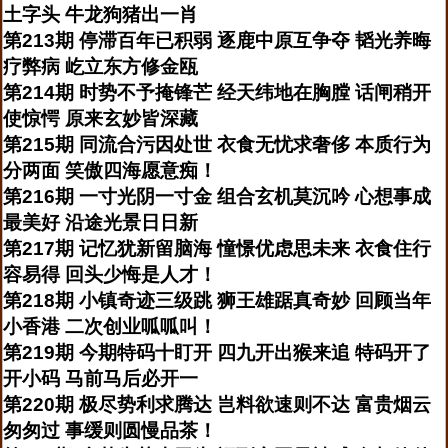
土字头 牛龙狗猪出一肖
第213期 停滞百年已积弱 逐鹿中原互争夺 韬光养晦
疗弊病 屹立东方修金瓯
第214期 时势不予掩锋芒 经天纬地在胸膛 话闸稍开
使惊愕 原来玄妙皆深藏
第215期 同流合污因处世 衣食无忧求奢侈 本质行为
分两面 笑傲四海愿意痴！
第216期 一寸光阴一寸金 组合玄机莫沉吟 心想事成
最美好 沿途光景日日新
第217期 记忆犹新留脑海 憧憬优虑思未来 衣食住行
容易得 回头少悔是人才！
第218期 小镇奇迹三级跳 狮王雄踞真奇妙 回顾当年
小香港 二次创业呱呱叫！
第219期 今期特码十盯开 四九开出猴来追 特码开了
开小码 马前马后必开一
第220期 极尽势利求腾达 岂料欲速则不达 富贵烟云
匆匆过 事缓则圆慢品茶！