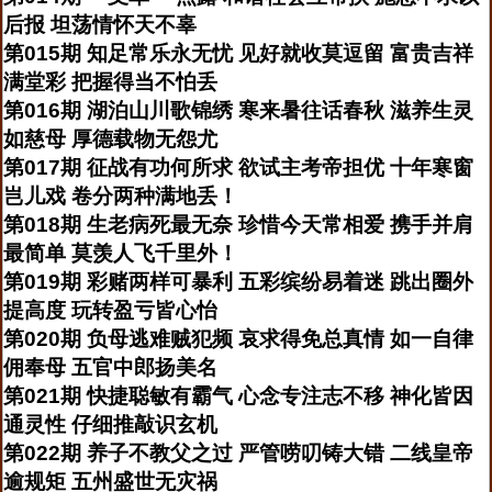
后报 坦荡情怀天不辜
第015期 知足常乐永无忧 见好就收莫逗留 富贵吉祥
满堂彩 把握得当不怕丢
第016期 湖泊山川歌锦绣 寒来暑往话春秋 滋养生灵
如慈母 厚德载物无怨尤
第017期 征战有功何所求 欲试主考帝担优 十年寒窗
岂儿戏 卷分两种满地丢！
第018期 生老病死最无奈 珍惜今天常相爱 携手并肩
最简单 莫羡人飞千里外！
第019期 彩赌两样可暴利 五彩缤纷易着迷 跳出圈外
提高度 玩转盈亏皆心怡
第020期 负母逃难贼犯频 哀求得免总真情 如一自律
佣奉母 五官中郎扬美名
第021期 快捷聪敏有霸气 心念专注志不移 神化皆因
通灵性 仔细推敲识玄机
第022期 养子不教父之过 严管唠叨铸大错 二线皇帝
逾规矩 五州盛世无灾祸