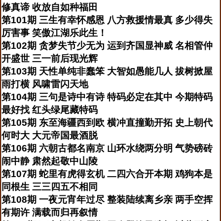
修真谛 收放自如种福田
第101期 三生有幸怀感恩 八方救援情最真 多少得失
厉害事 笑傲江湖乐此生！
第102期 贪梦失节少无为 运到齐国显神威 名相管仲
开盛世 三一前后现光辉
第103期 天性单纯非蠢笨 大智如愚能几人 拔树掀屋
雨打横 风啸雷闪天地
第104期 三句是诗中有诗 特码必定在其中 今期特码
最好找 红头绿尾藏特码
第105期 东至海疆西到欧 横冲直撞勤开拓 史上朝代
何时大 大元帝国最酒脱
第106期 六朝古都名南京 山环水绕两分明 气势磅砖
闹中静 肃然起敬中山陵
第107期 蛇里有虎得玄机 二四六合开本期 鸡狗本是
同根生 三三四五不相同
第108期 一夜元宵年过尽 整装陆续离乡亲 两手空挥
有期许 满载而归再叙情