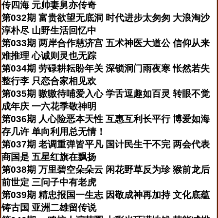
传四海 元帅妻舅亦传奇
第032期 富贵欲望无底洞 时代进步太匆匆 大浪淘沙
淳朴尽 山野生活回忆中
第033期 两岸合作慈济宫 五术神医大道公 信仰从来
难推理 心诚则灵也无踪
第034期 劳碌耕耘盼年关 深锁洞门雨夜寒 怅然若失
整行李 只恋合家相见欢
第035期 嗷嗷待哺爱入心 学舌逗趣如百灵 转眼不觉
成年庆 一六花季敬神明
第036期 人心险恶本天性 互惠互利长平行 博爱如海
存几许 单向利用总无情！
第037期 老调重弹皆平凡 国计民生干不完 两会代表
商国是 五星红旗在飘扬
第038期 万里碧空朵朵云 闲花野草反为珍 猴前龙后
前世定 三问子中有老虎
第039期 精忠报国一生志 因敬成神再加持 文化底蕴
铸古国 亚洲二雄留传说