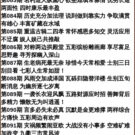
第083期 名利造人纵熏心 欲壑难填常寡情 优劣长短
两面性 四时康乐最丰盈
第084期 历史充分加法理 说到做到靠实力 争取满贯
有雄心 丰富矿藏在水域
第085期 重温古辑二四孝 常怀感恩多知交 灵活应用
不迂腐 娱人娱己共推敲
第086期 对称两边拱殿堂 五彩缤纷雕画廊 享尽富足
思野趣 寻芳探幽入深山
第087期 生老病死最无奈 珍惜今天常相爱 士别三日
刮目看 七彩人生常如甜！
第088期 风雨交加成泽国 瓦砾归隐替洋楼 生别五旬
断消息 为嫡所逐七岁离
第089期 一袭长衣迎风飘 五路财源应时招 善舞背后
多精力 懒散无为叫逍遥！
第090期 言多必失未必真 沉默是金更难撑 两样综合
方痛快 五彩周边有欢声
第091期 灾祸频繁闹亚欧 大战没有小事多 空难矿难
加政变 九衢三市常风波