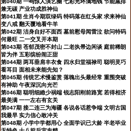
第040期 一鸣惊人演艺圈 七彩光环满地钱 节能减排
兼无碳 产业功成胜神仙
第041期 生肖今期双绿码 特码落在红头家 求来神仙
变八戒 翻天覆地看牛羊
第042期 洁身自好不面西 墓前慰母闻雷泣 欲问特码
何最旺 二一交叉开本期
第043期 苍郁茂密不封山 二老执帚边闲谈 庭前稀朗
皆为伴 五彩缤纷闹正甜
第044期 两耳垂肩丰衣食 四水归堂福禄司 聪明灵巧
看耳目 面相未来能先知？
第045期 传统艺术慢鉴赏 落魄出头最经常 重围突破
有神助 午夜深沉向光芒
第046期 聪明细緻少祸端 锐志阳刚前路宽 若得相济
最美满 一一左右有玄关
第047期 接二连三为海疆 各说各话惹争端 文明古国
我最早 实力信心敢冲关
第048期 小学中学都用心 全面学识已大龄 半老毕业
无特色 十八前后宜专精