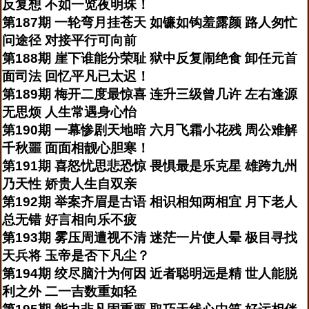
反复想 不如一览夜明珠！
第187期 一轮弯月挂苍天 如镰如钩羞露颜 路人匆忙
问途径 对接平行可向前
第188期 崖下谁能分荣耻 狱中反复闹绝食 卸任元首
面司法 回忆平凡已太迟！
第189期 梅开二度最惊喜 连升三级曾几许 左右逢源
无思烦 人生常遇身心怡
第190期 一幕惨剧天地暗 六月飞霜小花残 周公难解
千秋噩 面面相靓心胆寒！
第191期 喜怒忧思悲恐惊 畏惧最是乐克星 雄跨九州
乃天性 娇贵人生自双亲
第192期 举案齐眉是古语 相识相知两相宜 月下老人
总无错 好言相向乐不疲
第193期 雾压周遭视不清 迷茫一片使人晕 极目寻找
天兵将 玉帝是否下凡尘？
第194期 绞尽脑汁为何因 近者聪明远是精 世人能脱
利之外 二一吉数重如轻