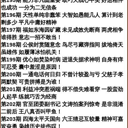
第195期 能力非凡固重要 取巧天线心中笑 好运相伴
也成功 一分为二无信条
第196期 天性单纯非蠢笨 大智如愚能几人 算计到老
剩多少 平凡中庸好精神
第197期 福如东海因矿藏 未见成效先断商 两虎相争
谁得胜 意志一招不敢当！
第198期 公侯封赏随意念 鸟尽弓藏弹指间 拔地倚天
虽雄伟 如履薄冰怕机关！
第199期 优心如焚染时病 进退失据求神明 自身有痒
可忍受 囊中羞涩是原因！
第200期 一通电话何日归 不曾计较盈与亏 父慈子孝
两默契 可贵拼搏是为谁！
第201期 利益冲突惹祸端 得不偿失难看穿 一股蛮劲
人起早 练就巧舌为经商
第202期 官至团委副书记 文涛拍案列惊奇 是非混淆
二前后 王八真否叫甲鱼！
第203期 四海太平天国向 六王猜忌互较量 精神可嘉
皆奋勇 枭雄历史徒伤叹！