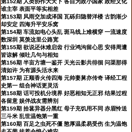
第152期 人类协作大天下 各自为政小国家 政经文化
谁主宰 表面平等实相差
第153期 风雨交加成泽国 瓦砾归隐替洋楼 古韵渐少
却安定 四海升平安乐窝
第154期 车流如电心头乱 斑马线上难横穿 一流速度
数深圳 莫羡这里公路宽
第155期 欲说还休难启齿 行业鸿沟留心思 安得周遭
皆谅解 倾吐几句与相知
第156期 半亩方塘一鉴开 天光云影共徘徊 问渠那得
清如许 为有源头活水来
第157期 正顺香火传四海 元帅妻舅亦传奇 译经工程
史第一 组合神话更灵活
第158期 话可投机分境界 好恶相知无正邪 结果过程
各留意 娱伴战友需辨别
第159期 拾葚异器分黑红 母子充饥用不同 赤眉怜送
三斗米 乱世温饱第一重
第160期 百足之虫死不僵 憨厚温柔易受伤 生为温饱
走不带 徒惹仓惶心难安