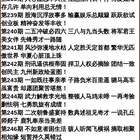
存几许 单向利用总无情！
第239期 股海沉浮故事多 输赢娱乐总颠簸 跃跃欲试
创业板 精神奋发等丰收！
第240期 二五冲破必四六 三八与九当头数 将军君王
美女伴 先锋秀才一路随
第241期 风沙弥漫地水枯 人定胜天定首都 繁华无匹
傲世界 华夏心脏顶上珠
第242期 刑讯逼供根蒂固 捍卫人权必摘除 团结一致
创民主 九州新政绘蓝图！
第243期 一如既往事亲孝 子路负米百里遥 驷马高车
虽富贵 却愿团聚苦堪熬！
第244期 武力解救李光地 整顿人马鸡未啼 一再考验
删怯弱 七勇凯旋有成绩！
第245期 二次朝鲁盛宴待 数典述祖见奇才 一说孔丘
师郯子 鹿乳奉亲当美差
第246期 不如意者困生活 骇人听闻飞横祸 摘取相聚
相知缘 短暂持久莫错过