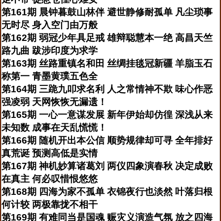
第161期 晨钟暮鼓山林伴 避世静修耐孤单 凡尘琐事
无时尽 身入空门由万般
第162期 弱冠少年具足戒 雄辩聪慧本一绝 高昌天竺
路九曲 跋涉印度为求学
第163期 丝路重镇名和田 丝绸挂毯冠新疆 羊脂玉石
称第一 青墨黄璞五色全
第164期 三跪九叩求名利 人之常情神不欺 味心作恶
强凌弱 天网恢恢无漏遗！
第165期 一心一意谋发展 新年伊始却仿徨 深浅从来
未知数 成事在天乱慌慌！
第166期 随机开出本公信 顺势规律却可寻 全年排好
真荒诞 预测高低是实情
第167期 神机妙算诸葛刘 两仪四象演春秋 决定成败
在真主 何必叹惜恨悠悠
第168期 四海为家不孤单 衣锦夜行也淡然 叶落归根
何计较 两极靠拢不相干
第169期 有难同当是国魂 赈灾义演造气氛 放之四海