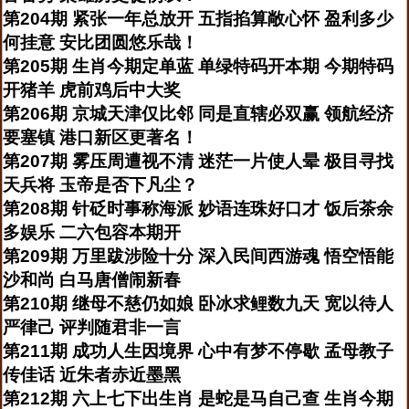
第204期 紧张一年总放开 五指掐算敞心怀 盈利多少
何挂意 安比团圆悠乐哉！
第205期 生肖今期定单蓝 单绿特码开本期 今期特码
开猪羊 虎前鸡后中大奖
第206期 京城天津仅比邻 同是直辖必双赢 领航经济
要塞镇 港口新区更著名！
第207期 雾压周遭视不清 迷茫一片使人晕 极目寻找
天兵将 玉帝是否下凡尘？
第208期 针砭时事称海派 妙语连珠好口才 饭后茶余
多娱乐 二六包容本期开
第209期 万里跋涉险十分 深入民间西游魂 悟空悟能
沙和尚 白马唐僧闹新春
第210期 继母不慈仍如娘 卧冰求鲤数九天 宽以待人
严律己 评判随君非一言
第211期 成功人生因境界 心中有梦不停歇 孟母教子
传佳话 近朱者赤近墨黑
第212期 六上七下出生肖 是蛇是马自己查 生肖今期