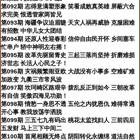
第092期 志得意满塑形象 笑看成败真英雄 屏蔽六合
求完美 恨透管家两皆兄
第093期 海疆争议迫眉睫 天灾人祸再威胁 克服困难
有招数 中华儿女大团结
第094期 还原人性迎春彩 信仰自由民开怀 乡间塞车
忙串户 轿中神明左右摇！
第095期 改革先驱留青史 三起三落尚坚持 折磨难损
济世志 长活人心民之子！
第096期 灾祸频繁闹亚欧 大战没有小事多 空难矿难
加政变 九衢三市常风波
第097期 坎珂崎区路艰辛 拨乱反正到如今 三朝改革
有自信 笑傲四海见功勋！
第098期 情愁一身思不透 五伦之内犹恩仇 难得常遇
开心事 教我放荡学洒脱
第099期 三五七九有码出 桃花太监找妇人 三前四后
五发财 马上三下中间二
第100期 首尾相顾无终点 阴阳转化永缠绵 道法自然