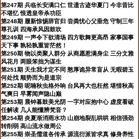
第247期 兵临长安满口仁 世遗古迹华夏门 今非昔比
不堪忆 恨透皇帝杀功臣
第248期 履新惊惕辞官归 尝粪忧心父垂危 守制三年
尊孔训 四海承风因鼓吹
第249期 一声令下欲清场 四方歌舞更高昂 家事国事
天下事 孰轻孰重皆茫然！
第250期 物以类聚人群分 从商愿惹满身尘 三分文雅
风花月 两眼笨拙为谋生
第251期 天生我才定不同 憨厚诡异常盲从 无暇碧玉
何处找 顺势而为是道宗
第252期 呢喃秋虫格外响 台风再大也枉然 堪惜秋高
气爽日 早雾闻声隐山巅
第253期 晨钟暮鼓美光阴 一字对应抱中心 虚度看破
任解读 几人能懂辨梵音？
第254期 炎夏渐消雨水功 山崩地裂乱哄哄 相信强劲
转削弱 高山流水做周公
第255期 崇圣儒道各传承 源流衍派皆求真 修身养性