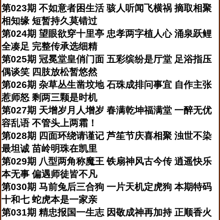
第023期 不如意者困生活 骇人听闻飞横祸 摘取相聚
相知缘 短暂持久莫错过
第024期 望眼欲穿十里亭 忠孝两字植人心 涌泉跃鲤
全凑足 完整传承选细精
第025期 冠冕堂皇俏门面 五彩缤纷是厅堂 足浴指压
偶谈笑 四肢放松暂悠然
第026期 杂草丛生凿坟地 石珠成排问事宜 自作主张
惹师怒 剩两三颗是时机
第027期 天增岁月人增岁 春满乾坤福满堂 一醉无优
容乱语 不管头上两霜！
第028期 四面环绕请谨记 芦笙节庆喜相聚 浊世不染
最坦诚 苗岭明珠在凯里
第029期 八型两角称魔王 铁扇神风古今传 逍遥快乐
本无事 偏遇师徒皆不凡
第030期 马前兔后三合狗 一片天机定虎狗 本期特码
十和七 蛇虎本是一家亲
第031期 精忠报国一生志 因敬成神再加持 正顺香火