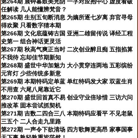
第264期 晨钟暮鼓美光阴 一字对应抱中心 虚度看破
任解读 几人能懂辨梵音？
第265期 生别五旬断消息 为嫡所逐七岁离 弃官寻母
得欢聚 只看数字猜本期
第266期 文化底蕴铸古国 亚洲二雄留传说 译经工程
史第一 组合神话更灵活
第267期 秋高气爽正当时 二次创业醉且痴 五指掐算
不我待 忘却佳节期新知
第268期 盛世中华加魅力 大小贯穿连两地 五彩缤纷
元宵灯 少些传统多新意
第269期 本期特码定单蓝 单红特码发大家 双蓝生肖
不用查 六尾八尾靠近它
第270期 盛世回首真不易 创业守业倍珍惜 三访六问
推改革 固本尝试抓契机
第271期 吉数二四合三八 本期特码应看平 不见老鼠
三五个 二人合走九里路
第272期 一声令下欲清场 四方歌舞更高昂 家事国事
天下事 孰轻孰重皆茫然！