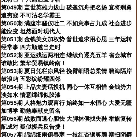
第049期 盖世英雄力拔山 破釜沉舟把名扬 宜将剩勇
追穷寇 不可沽名学霸王
第050期 满腹牢骚仅吐二 不如意事占九成 社会进步
能应变 坦然面对现代人
第051期 金钱美女加权势 普世追求用心思 三年运转
经常事 四方顺遂当走时
第052期 亚运残运两相连 继续角逐亮五羊 省会城市
谁敢比 繁华贸易镇岭南！
第053期 夏日凭栏凉风轻 挽臂细语总柔情 碧海隔岸
鼓浪屿 五彩缤纷耀四邻
第054期 上品夫妻话投机 同心一体互相惜 金钱势力
淡如水 情意绵绵似胶漆
第055期 人格魅力观言行 始终如一永恒心 大爱无疆
加博学 勤勉奉献史留名
第056期 战败而逃心胆怯 大脚林侯找失鞋 举旗复转
配成对 疑似援兵反告捷！
第057期 绵绵细雨倒春寒 一枝红杏锁笑颜 期扫阴霾