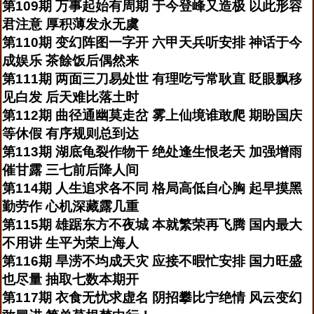
第109期 万事起始有周期 于今登峰又造极 以此形容
君注意 厚积薄发永无虞
第110期 变幻阵图一字开 六甲天兵听安排 神话于今
成娱乐 茶餘饭后偶然来
第111期 两面三刀易处世 有理吃亏常耿直 眨眼飘移
见白发 后天难比落土时
第112期 曲径通幽莫走岔 雾上仙境谁敢爬 期盼国庆
等休假 有序规则总到达
第113期 湖底龟裂作物干 绝处逢生恨老天 加强增雨
催甘露 三七前后降人间
第114期 人生追求各不同 格局高低自心胸 起早摸黑
勤劳作 心机深藏露几重
第115期 雄踞东方不夜城 本就繁荣再飞腾 国内最大
不用讲 生平为荣上海人
第116期 旱涝不均成天灾 应接不暇忙安排 国力旺盛
也尽量 抽取七数本期开
第117期 衣食无忧求虚名 阴招攀比宁绝情 风云变幻