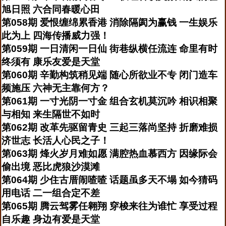
旭日照 六合同春暖心田
第058期 爱恨缠绵累香港 消除隔阂为赢钱 一生娱乐
此为上 四海传播威力强！
第059期 一日清闲一日仙 街巷纵横任流连 命里有时
终须有 康乐友爱是天堂
第060期 辛勤构筑稍见端 随心所欲业不专 闭门造车
频施压 六神无主靠何方？
第061期 一寸光阴一寸金 组合玄机莫沉吟 相识相聚
与相知 来生隔世不如时
第062期 改革先驱留青史 三起三落尚坚持 折磨难损
济世志 长活人心民之子！
第063期 烽火岁月难如愿 满腔热血慕西方 因缘际会
偷出境 恶比虎狼沙漠滩
第064期 少住古厝闹喳喳 话题虽多天不塌 如今猜码
用电话 二一组合定不差
第065期 腾云驾雾任翱翔 穿梭来往为谁忙 享受过程
自乐趣 身边有爱是天堂