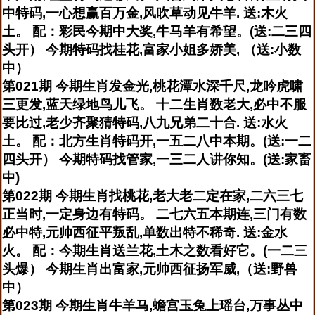
中特码,一心想赢百万金,风吹草动见牛羊. 送:木火
土。 配：彩民今期中大奖,牛马羊有希望。(送:二三四
头开） 今期特码找桂花,富家小姐多娇美, （送:小数
中）
第021期 今期生肖发金光,桃花潭水深千尺,龙吟虎啸
三更发,蓝天绿地鸟儿飞。 十二生肖数老大,必中不服
要比过,老少齐聚猜特码,八九兄弟二十合. 送:水火
土。 配：北方生肖特码开,一五二八中本期。(送:一二
四头开） 今期特码找管家,一三二人讲你知。(送:家畜
中)
第022期 今期生肖找桃花,老大老二定在家,二六三七
正当时,一定身边有特码。 二七六五本期连,三门有数
必中特,元帅西征平叛乱,单数出特不稀奇. 送:金水
火。 配：今期生肖送兰花,土木之数看好它。(一二三
头爆） 今期生肖出富家,元帅西征扬军威,（送:野兽
中）
第023期 今期生肖牛羊马,蟾宫玉兔上瑶台,万事丛中