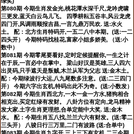
绿奖)
第080期 今期生肖发金光,桃花潭水深千尺,龙吟虎啸
三更发,蓝天白云鸟儿飞。 四季耕耘五谷丰,风云龙虎
四门开,风调雨顺报吉昌,一言九鼎万民欢. 送:水火
土。 配：北方生肖特码开,一五二八中本期。(送:一二
四头开） 今期特码找桂花,富家小姐多娇美, （送:小
数中）
第081期 今期零尾要看好,定时定候提醒你,一生之计
在于辰,一言必中在掌中。 梁山好汉是英雄,三人四六
出灵码,只手遮天是叛贼,木兰从军为父志 送:金木土。
配：今期绿波行大运,八九尾数多注意。(送:二三四门
开） 今期六字出玄机,特码出此不为奇。(送:小数发）
第082期 今期生肖西北方,一木一金一方水,猪狗相合
相克出,买定红绿有发财。 八卦方位有定向,龙马精神
发大家.土字生肖更理想,合单定能中大奖. 送;金木
水。 配：今期生肖五八找,兰兰六六有财发。(送:零二
三头开） 八骏日行三万里,二门有波路 (送:合单中)
第083期 今期生肖九字开,三上三下有玄机,二三今期