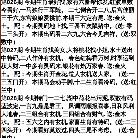
第026期 今期生肖最好找,家有六畜帮你发,红波单数
今看好,一马独行三军随。 二七倒合开二八,后宫佳丽
三干六,东宫娘娘爱桃前,本期三六定有尾. 送:金火
土。 配：今期灵码地上找,三番五次鼠猪中。(送: 零
二三头开） 本期出码看二六九,六合今见吉祥。(送:双
数中）
第027期 今期生肖找美女,大将桃花找小姐,水土送出
中特码,二八作伴有玄机。 春色红梅香万树,时享运到
获大财.一中多有灵码来,银花有焰万家春. 送:金火
土。 配：今期生肖开金花,道人玄机送大家。（送:一
三五门开） 本期马会动手脚,十二生肖看冷码。(送:红
兰中）
第028期 今期特门一二七,湖中荷花出污泥,双数有码
蓝波定,一言九鼎是君王。 风调雨顺报喜事,日和风利
大地春,二三组合有玄机,三四组合有财气. 送:金木
水。 配：五六之内有玄机,家畜生肖有特码。(送:二三
四头开） 今期看好莫放过,四头三尾不考虑。（送:合