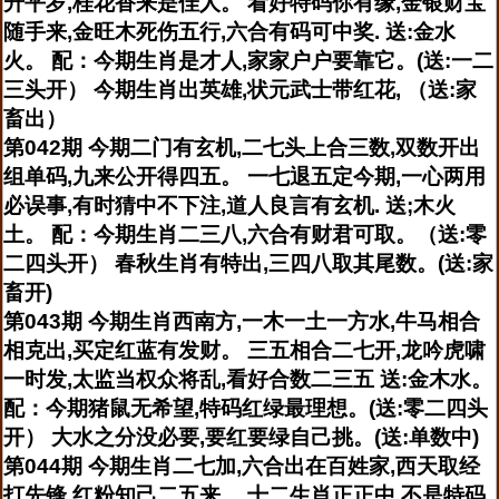
升平岁,桂花香来是佳人。 看好特码你有缘,金银财宝
随手来,金旺木死伤五行,六合有码可中奖. 送:金水
火。 配：今期生肖是才人,家家户户要靠它。(送:一二
三头开） 今期生肖出英雄,状元武士带红花, （送:家
畜出）
第042期 今期二门有玄机,二七头上合三数,双数开出
组单码,九来公开得四五。 一七退五定今期,一心两用
必误事,有时猜中不下注,道人良言有玄机. 送;木火
土。 配：今期生肖二三八,六合有财君可取。（送:零
二四头开） 春秋生肖有特出,三四八取其尾数。(送:家
畜开)
第043期 今期生肖西南方,一木一土一方水,牛马相合
相克出,买定红蓝有发财。 三五相合二七开,龙吟虎啸
一时发,太监当权众将乱,看好合数二三五 送:金木水。
配：今期猪鼠无希望,特码红绿最理想。(送:零二四头
开） 大水之分没必要,要红要绿自己挑。(送:单数中)
第044期 今期生肖二七加,六合出在百姓家,西天取经
打先锋,红粉知己二五来。 十二生肖正正中,不是特码