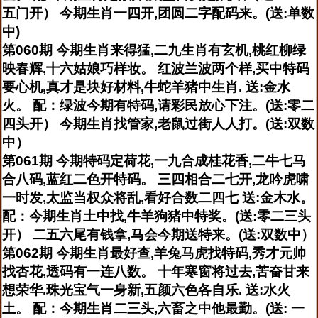
五门开） 今期生肖一四开,团圆二字配码来。(送:单数
中)
第060期 今期生肖来得猛,二九生肖有玄机,桃红柳绿
映春辉,十六姑娘巧样妆。 红波兰波两个样,买中特码
要心机,真才是块好材料,牛蛇羊猪中生肖. 送:金水
火。 配：绿波今期有特码,请彩民放心下注。(送:零二
四头开） 今期生肖找管家,老鼠过街人人打。(送:双数
中）
第061期 今期特码定荷花,一九合成桂花香,二牛七马
合八码,蓝红二色开特码。 三四相合二七开,龙吟虎啸
一时发,太监当权众将乱,看好合数二四七 送:金木水。
配：今期生肖土中找,牛羊狗猪中特奖。(送:零二三头
开） 二五六尾有钱拿,马会今期送特来。(送:双数中）
第062期 今期生肖最好查,羊兔马虎找特码,秀才元帅
找杏花,透码有一连八数。 十年寒窗将过去,苦奋甘来
想荣华.珠光宝气一身新,五颜六色各自乐. 送:水火
土。 配：今期生肖二三头,六畜之中他最勤。(送: 一