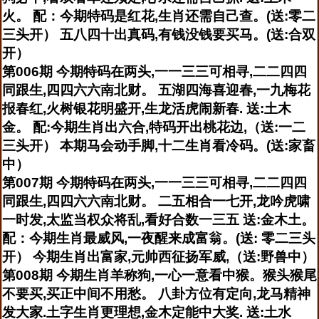
火。 配：今期特码是红花,生肖还需自己查。(送:零二
三头开） 五八四十出真码,有钱没钱要买马。(送:合双
开）
第006期 今期特码在两头,一一三三可相寻,二二四四
同跟生,四四六六南北财。 五湖四海喜迎春,一九梅花
报春红,火树银花明盛开,生龙活虎闹新春. 送:土木
金。 配:今期生肖出六合,特码开出桃花边,（送:一二
三头开） 本期马会动手脚,十二生肖看冷码。(送:家畜
中）
第007期 今期特码在两头,一一三三可相寻,二二四四
同跟生,四四六六南北财。 二五相合一七开,龙吟虎啸
一时发,太监当权众将乱,看好合数一三五 送:金木土。
配：今期生肖最威风,一夜醒来成富翁。(送: 零二三头
开） 今期生肖出富家,元帅西征扬军威,（送:野兽中）
第008期 今期生肖羊称狗,一心一意看中猴。猴头猴尾
不要买,买正中间不用愁。 八卦方位有定向,龙马精神
发大家.土字生肖更理想,金木定能中大奖. 送:土水