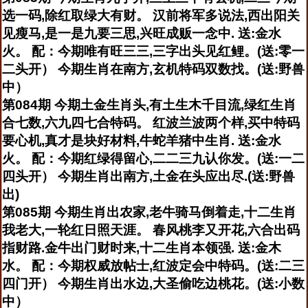
选一码,除红取绿大有财。 汉前将军多说法,西出阳关
见瘦马,是一是九要三思,兴旺成贩一念中. 送:金水
火。 配：今期唯有旺三三,三字出头见红鲤。(送:零一
二头开） 今期生肖在南方,玄机特码双数找。(送:野兽
中）
第084期 今期土金生肖头,有土生木千目流,绿红生肖
合七数,六九四七合特码。 红波兰波两个样,买中特码
要心机,真才是块好材料,牛蛇羊猪中生肖. 送:金水
火。 配：今期红绿得留心,二二三九认你发。(送:一二
四头开） 今期生肖出南方,土金在头应出尽.(送:野兽
出)
第085期 今期生肖出农家,老牛骑马倒着走,十二生肖
我老大,一轮红日照天涯。 春风桃李又开花,六合出码
指财路.金牛出门财时来,十二生肖本领强. 送:金木
水。 配：今期权威放帖士,红波定会中特码。(送:二三
四门开） 今期生肖出水边,大圣偷吃边桃花。(送:小数
中）