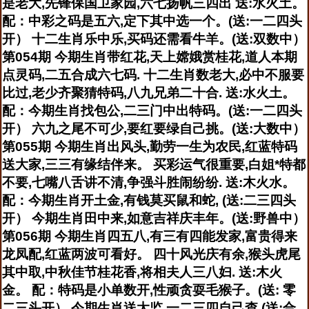
是老大,先锋保国卫家园,六七扬帆三四出 送:水火土。
配：中彩之码是五六,定下其中选一个。(送:一二四头
开） 十二生肖乐中乐,买码还需看牛羊。(送:双数中）
第054期 今期生肖带红花,天上嫦娥赏桂花,道人本期
点灵码,二五合成六七码. 十二生肖数老大,必中不服要
比过,老少齐聚猜特码,八九兄弟二十合. 送:水火土。
配：今期生肖找包公,二三门中出特码。(送:一二四头
开） 六九之尾不可少,要红要绿自己挑。(送:大数中）
第055期 今期生肖出风头,勤劳一生为农民,红蓝特码
送大家,三三有缘结伴来。 买彩运气很重要,白姐*特都
不要,七嘴八舌讲不清,争强斗胜闹纷纷. 送:木火水。
配：今期生肖开土金,有钱莫买鼠和蛇, (送:二三四头
开） 今期生肖田中来,如意吉祥庆丰年。(送:野兽中）
第056期 今期生肖四五八,有三有四能发家,富贵得来
龙凤配,红蓝两波可看好。 四十风光庆有余,猴头虎尾
其中取,中秋佳节桂花香,将相夫人三八妇. 送:木火
金。 配：特码是小单数开,性顽贪耍毛猴子。(送: 零
二三头开） 今期生肖送太监,一二三四自己查.(送:合