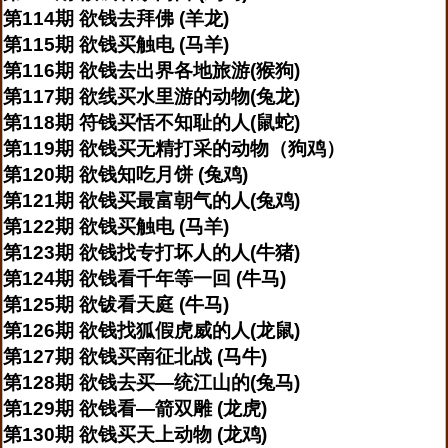
第114期 欲钱去拜佛 (羊龙)
第115期 欲钱买触电 (马羊)
第116期 欲钱去出界各地旅游(猴狗)
第117期 欲线买水里游的动物(兔龙)
第118期 符钱买恬不知耻的人(鼠蛇)
第119期 欲钱买无精打采的动物（狗鸡）
第120期 欲钱知吃月饼 (兔鸡)
第121期 欲钱买最富朝气的人(兔鸡)
第122期 欲钱买触电 (马羊)
第123期 欲钱找专打坏人的人(牛猪)
第124期 欲钱看千年等一回 (牛马)
第125期 欲钹看天庭 (牛马)
第126期 欲钱找狐假虎威的人(龙鼠)
第127期 欲钱买南征北战 (马牛)
第128期 欲钱去买—统江山的(兔马)
第129期 欲钱看—箭双雕 (龙虎)
第130期 欲钱买天上动物 (龙鸡)