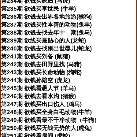
第234期 欲钱买媳妇 (马虎)
第235期 欲钱买李世民 (牛羊)
第236期 欲钱去出界各地旅游(猴狗)
第237期 欲钱买性本善的动物(兔羊)
第238期 欲钱去找去年十—期(兔马)
第239期 欲线买最贴心的人(龙蛇)
第240期 欲钱去找刚出世婴儿(蛇龙)
第241期 欲钱买刘备 (鼠猪)
第242期 欲钱去田野里找 (马猪)
第243期 欲钱买长命动物 (狗蛇)
第244期 欲钱孙陪空 (虎龙)
第245期 欲钱看愚人节 (羊马)
第246期 欲钱去看水沟 (猪猴)
第247期 欲钱买出口伤人 (鸡马)
第248期 欲钱买全身白毛动物(牛羊)
第249期 欲钱看最不干净动物（牛狗）
第250期 欲钱买无钱无势的人(虎兔)
第251期 欲钱看房间 (虎蛇)