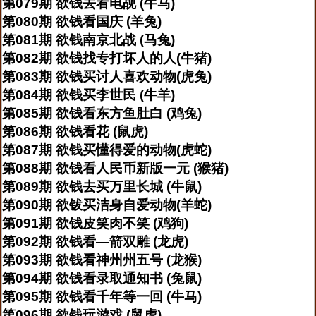
第079期 欲钱去看电觇 (牛马)
第080期 欲钱看国庆 (羊兔)
第081期 欲钱南京北战 (马兔)
第082期 欲钱找专打坏人的人(牛猪)
第083期 欲钱买讨人喜欢动物(虎兔)
第084期 欲钱买李世民 (牛羊)
第085期 欲钱看东方鱼肚白 (鸡兔)
第086期 欲钱看花 (鼠虎)
第087期 欲钱买懂得爱的动物(虎蛇)
第088期 欲钱看人民币新版一元 (猴猪)
第089期 欲钱去买万里长城 (牛鼠)
第090期 欲钹买洁身自爱动物(羊蛇)
第091期 欲钱皮笑肉不笑 (鸡狗)
第092期 欲钱看—箭双雕 (龙虎)
第093期 欲钱看神州州五号 (龙猴)
第094期 欲钱看录取通知书 (兔鼠)
第095期 欲钱看千年等一回 (牛马)
第096期 欲钱玩游戏 (鼠虎)