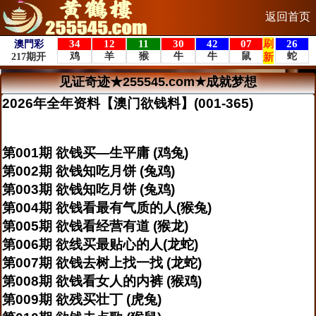
返回首页
见证奇迹★255545.com★成就梦想
2026年全年资料【澳门欲钱料】(001-365)
第001期 欲钱买—生平庸 (鸡兔)
第002期 欲钱知吃月饼 (兔鸡)
第003期 欲钱知吃月饼 (兔鸡)
第004期 欲钱看最有气质的人(猴兔)
第005期 欲钱看经营有道 (猴龙)
第006期 欲线买最贴心的人(龙蛇)
第007期 欲钱去树上找一找 (龙蛇)
第008期 欲钱看女人的内裤 (猴鸡)
第009期 欲残买壮丁 (虎兔)