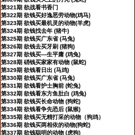
第321期 欲战看书香门
第322期 欲钱买好逸恶劳动物(鸡马)
第323期 欲钱买最机灵的动物(羊虎)
第324期 欲钱找去年 (猪牛)
第325期 欲钱买广东省 (马兔)
第326期 欲钱去买牙刷 (猪狗)
第327期 欲钱买—生平庸 (鸡兔)
第328期 硝钱买家家有动物 (鼠蛇)
第329期 欲钱看日出 (马鸡)
第330期 欲钱买广东省 (马兔)
第331期 欲钱看护士胸前 (蛇兔)
第332期 欲钱看东方鱼肚白 (鸡兔)
第333期 欲钱买长命动物 (狗蛇)
第334期 欲钱看争先恐后 (鼠猴)
第335期 欲钱买无精打采的动物（狗鸡）
第336期 欲钱买两相依的动物(狗蛇)
第337期 欲钱聪明的动物 (虎狗)