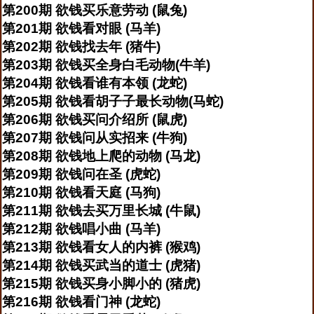
第200期 欲钱买乐意劳动 (鼠兔)
第201期 欲钱看对眼 (马羊)
第202期 欲钱找去年 (猪牛)
第203期 欲钱买全身白毛动物(牛羊)
第204期 欲钱看谁有本领 (龙蛇)
第205期 欲钱看胡子子最长动物(马蛇)
第206期 欲钱买问介绍所 (鼠虎)
第207期 欲钱问从实招来 (牛狗)
第208期 欲钱地上爬的动物 (马龙)
第209期 欲钱问在圣 (虎蛇)
第210期 欲钱看天庭 (马狗)
第211期 欲钱去买万里长城 (牛鼠)
第212期 欲钱唱小曲 (马羊)
第213期 欲钱看女人的内裤 (猴鸡)
第214期 欲钱买武当的道士 (虎猪)
第215期 欲钱买身小脚小的 (猪虎)
第216期 欲钱看门神 (龙蛇)