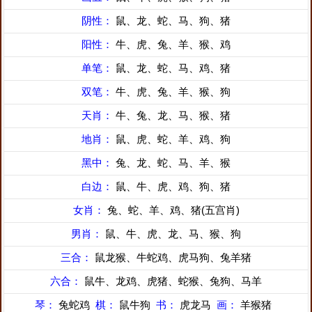
阴性：
鼠、龙、蛇、马、狗、猪
阳性：
牛、虎、兔、羊、猴、鸡
单笔：
鼠、龙、蛇、马、鸡、猪
双笔：
牛、虎、兔、羊、猴、狗
天肖：
牛、兔、龙、马、猴、猪
地肖：
鼠、虎、蛇、羊、鸡、狗
黑中：
兔、龙、蛇、马、羊、猴
白边：
鼠、牛、虎、鸡、狗、猪
女肖：
兔、蛇、羊、鸡、猪(五宫肖)
男肖：
鼠、牛、虎、龙、马、猴、狗
三合：
鼠龙猴、牛蛇鸡、虎马狗、兔羊猪
六合：
鼠牛、龙鸡、虎猪、蛇猴、兔狗、马羊
琴：
兔蛇鸡
棋：
鼠牛狗
书：
虎龙马
画：
羊猴猪