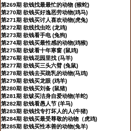
第269期 欲钱找最最忙的动物 (猴蛇)
第270期 欲钱买好逸恶劳动物(鸡马)
第271期 欲钱买讨人喜欢动物(虎兔)
第272期 欲线找虫吃 (龙鸡)
第273期 欲钱看手电 (兔狗)
第274期 欲钱买最性感的动物(鸡猴)
第275期 欲钹看十年寒窗 (鼠鸡)
第276期 欲钱花园里找 (马羊)
第277期 欲钱买三头六臂 (兔鼠)
第278期 欲钱去买跪乳的动物(马鸡)
第279期 欲钱买龙眼 (鸡羊)
第280期 欲钱买刘备 (鼠猪)
第281期 欲钹买洁身自爱动物(羊蛇)
第282期 欲钱看愚人节 (羊马)
第283期 欲钱找专打坏人的人(牛猪)
第284期 欲钱买最受尊敬的动物（虎鸡)
第285期 欲钱买性本善的动物(兔羊)