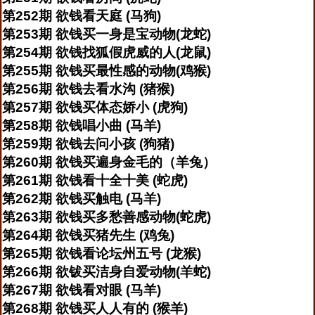
第252期 欲钱看天庭 (马狗)
第253期 欲钱买一身是宝动物(龙蛇)
第254期 欲钱找狐假虎威的人(龙鼠)
第255期 欲钱买最性感的动物(鸡猴)
第256期 欲钱去看水沟 (猪猴)
第257期 欲钱买体态娇小 (虎狗)
第258期 欲钱唱小曲 (马羊)
第259期 欲钱去问小孩 (狗猪)
第260期 欲钱买遍身金毛的（羊兔）
第261期 欲钱看十全十美 (蛇虎)
第262期 欲钱买触电 (马羊)
第263期 欲钱买多愁善感动物(蛇虎)
第264期 欲钱买猪先生 (鸡兔)
第265期 欲钱看论坛州五号 (龙猴)
第266期 欲钹买洁身自爱动物(羊蛇)
第267期 欲钱看对眼 (马羊)
第268期 欲钱买人人有的 (猴羊)