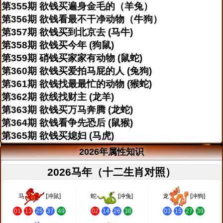
第355期 欲钱买遍身金毛的（羊兔）
第356期 欲钱看最不干净动物（牛狗）
第357期 欲钱买到北京去 (马牛)
第358期 欲钱买今年 (狗鼠)
第359期 硝钱买家家有动物 (鼠蛇)
第360期 欲钱买爱拍马屁的人 (兔狗)
第361期 欲钱找最最忙的动物 (猴蛇)
第362期 欲线找财主 (龙羊)
第363期 欲钱买万马奔腾 (龙蛇)
第364期 欲钱看争先恐后 (鼠猴)
第365期 欲钱买媳妇 (马虎)
2026年属性知识
2026马年（十二生肖对照）
马
[冲鼠]
蛇
[冲兔]
龙
[冲狗]
01
13
25
37
49
02
14
26
38
03
15
27
39