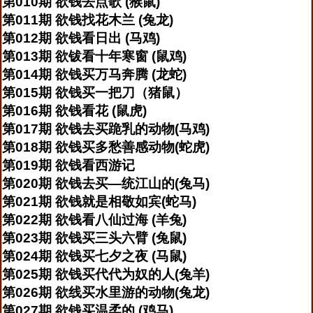
第010期 欲钱去点歌 (猴鼠)
第011期 欲钱找花木兰 (兔龙)
第012期 欲钱看日出 (马鸡)
第013期 欲钹看十年寒窗 (鼠鸡)
第014期 欲钱买万马奔腾 (龙蛇)
第015期 欲钱买一把刀（猪鼠）
第016期 欲钱看花 (鼠虎)
第017期 欲钱去买跪乳的动物(马鸡)
第018期 欲钱买多愁善感动物(蛇虎)
第019期 欲钱看西游记
第020期 欲钱去买—统江山的(兔马)
第021期 欲钱就是相敬如宾(蛇马)
第022期 欲钱看八仙过海 (羊兔)
第023期 欲钱买三头六臂 (兔鼠)
第024期 欲钱买七夕之夜 (马鼠)
第025期 欲钱买代代为奴的人(兔羊)
第026期 欲线买水里游的动物(兔龙)
第027期 欲钱买温柔的 (鸡马)