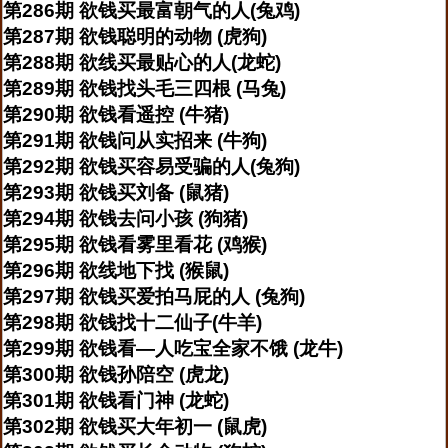
第286期 欲钱买最富朝气的人(兔鸡)
第287期 欲钱聪明的动物 (虎狗)
第288期 欲线买最贴心的人(龙蛇)
第289期 欲钱找头毛三四根 (马兔)
第290期 欲钱看遥控 (牛猪)
第291期 欲钱问从实招来 (牛狗)
第292期 欲钱买容易受骗的人(兔狗)
第293期 欲钱买刘备 (鼠猪)
第294期 欲钱去问小孩 (狗猪)
第295期 欲钱看雾里看花 (鸡猴)
第296期 欲线地下找 (猴鼠)
第297期 欲钱买爱拍马屁的人 (兔狗)
第298期 欲钱找十二仙子(牛羊)
第299期 欲钱看—人吃宝全家不饿 (龙牛)
第300期 欲钱孙陪空 (虎龙)
第301期 欲钱看门神 (龙蛇)
第302期 欲钱买大年初一 (鼠虎)