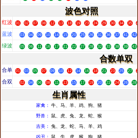
波色对照
红波
01
02
07
08
12
13
18
19
23
24
29
30
34
35
蓝波
03
04
09
10
14
15
20
25
26
31
36
37
41
42
绿波
05
06
11
16
17
21
22
27
28
32
33
38
39
43
合数单双
合单
01
03
05
07
09
10
12
14
16
18
21
23
25
27
合双
02
04
06
08
11
13
15
17
19
20
22
24
26
28
生肖属性
家禽：
牛、马、羊、鸡、狗、猪
野兽：
鼠、虎、兔、龙、蛇、猴
吉美：
兔、龙、蛇、马、羊、鸡
凶丑：
鼠、牛、虎、猴、狗、猪