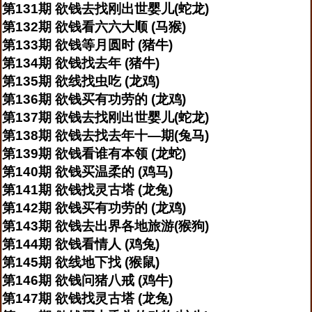
第131期 欲钱去找刚出世婴儿(蛇龙)
第132期 欲钱看六六大顺 (马猴)
第133期 欲钱等月圆时 (猪牛)
第134期 欲钱找去年 (猪牛)
第135期 欲线找虫吃 (龙鸡)
第136期 欲钱买有功劳的 (龙鸡)
第137期 欲钱去找刚出世婴儿(蛇龙)
第138期 欲钱去找去年十—期(兔马)
第139期 欲钱看谁有本领 (龙蛇)
第140期 欲钱买温柔的 (鸡马)
第141期 欲钱找灵古塔 (龙兔)
第142期 欲钱买有功劳的 (龙鸡)
第143期 欲钱去出界各地旅游(猴狗)
第144期 欲钱看情人 (鸡兔)
第145期 欲线地下找 (猴鼠)
第146期 欲钱问猪八戒 (鸡牛)
第147期 欲钱找灵古塔 (龙兔)