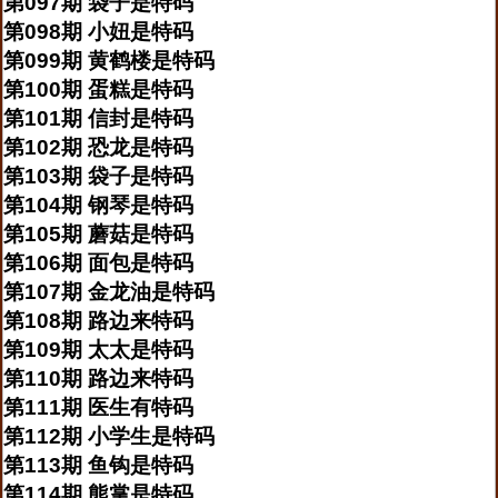
第097期 袋子是特码
第098期 小妞是特码
第099期 黄鹤楼是特码
第100期 蛋糕是特码
第101期 信封是特码
第102期 恐龙是特码
第103期 袋子是特码
第104期 钢琴是特码
第105期 蘑菇是特码
第106期 面包是特码
第107期 金龙油是特码
第108期 路边来特码
第109期 太太是特码
第110期 路边来特码
第111期 医生有特码
第112期 小学生是特码
第113期 鱼钩是特码
第114期 熊掌是特码