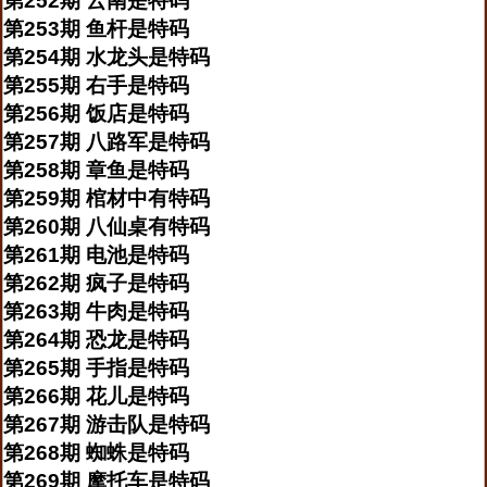
第252期 云南是特码
第253期 鱼杆是特码
第254期 水龙头是特码
第255期 右手是特码
第256期 饭店是特码
第257期 八路军是特码
第258期 章鱼是特码
第259期 棺材中有特码
第260期 八仙桌有特码
第261期 电池是特码
第262期 疯子是特码
第263期 牛肉是特码
第264期 恐龙是特码
第265期 手指是特码
第266期 花儿是特码
第267期 游击队是特码
第268期 蜘蛛是特码
第269期 摩托车是特码