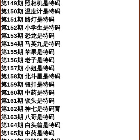
第149期 照相机是特码
第150期 温度计是特码
第151期 路灯是特码
第152期 小学生是特码
第153期 恐龙是特码
第154期 马英九是特码
第155期 苹果是特码
第156期 老子是特码
第157期 小姐是特码
第158期 北斗星是特码
第159期 钮扣是特码
第160期 中药是特码
第161期 锁头是特码
第162期 神七是特码育
第163期 八哥是特码
第164期 白头翁是特码
第165期 中药是特码