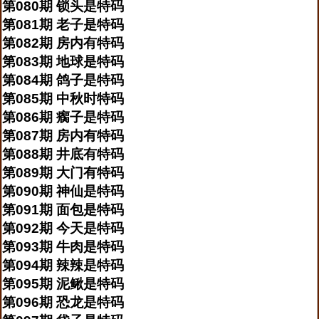
第080期 锁头是特码
第081期 老子是特码
第082期 房内有特码
第083期 地球是特码
第084期 鸽子是特码
第085期 中秋时特码
第086期 瘸子是特码
第087期 房内有特码
第088期 井底有特码
第089期 大门有特码
第090期 神仙是特码
第091期 面包是特码
第092期 今天是特码
第093期 牛肉是特码
第094期 辣辣是特码
第095期 泥鳅是特码
第096期 恐龙是特码