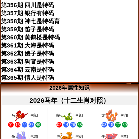
第356期 四川是特码
第357期 银行有特码
第358期 神七是特码育
第359期 笛子是特码
第360期 黄鹤楼是特码
第361期 大海是特码
第362期 婊子是特码
第363期 狗官是特码
第364期 云南是特码
第365期 情人是特码
2026年属性知识
2026马年（十二生肖对照）
马
[冲鼠]
蛇
[冲兔]
龙
[冲狗]
01
13
25
37
49
02
14
26
38
03
15
27
39
兔
[冲鸡]
虎
[冲猴]
牛
[冲羊]