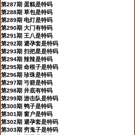
第287期 蛋糕是特码
第288期 草包是特码
第289期 电灯是特码
第290期 大门有特码
第291期 王八是特码
第292期 避孕套是特码
第293期 扫把星是特码
第294期 辣辣是特码
第295期 命根子是特码
第296期 珍珠是特码
第297期 弓箭是特码
第298期 井底有特码
第299期 游击队是特码
第300期 鸭子是特码
第301期 窗户是特码
第302期 避孕套是特码
第303期 穷鬼子是特码