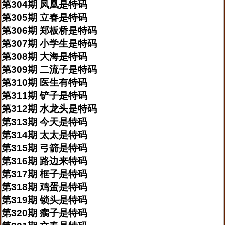
第304期 凤凰是特码
第305期 立春是特码
第306期 郑板桥是特码
第307期 小学生是特码
第308期 大海是特码
第309期 二流子是特码
第310期 医生有特码
第311期 铲子是特码
第312期 水龙头是特码
第313期 今天是特码
第314期 太太是特码
第315期 弓箭是特码
第316期 路边来特码
第317期 框子是特码
第318期 鸡蛋是特码
第319期 锁头是特码
第320期 瘸子是特码